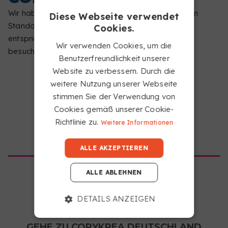
DTF ANWENDEN
Wir haben festgestellt, dass Sie von einem anderen
Diese Webseite verwendet
Bringe den DTF-Transfer auf verschiedensten
Standort aus surfen als dem, der dieser Website
Cookies.
Stoffen an und beachte dabei die drei wichtigsten
entspricht. Bitte teilen Sie uns mit, welche Seite Sie
Wir verwenden Cookies, um die
Faktoren: Temperatur, Presszeit und Druck.
besuchen möchten.
Benutzerfreundlichkeit unserer
Website zu verbessern. Durch die
weitere Nutzung unserer Webseite
stimmen Sie der Verwendung von
Cookies gemäß unserer Cookie-
Richtlinie zu.
Weitere Informationen
HABEN SIE FRAGEN ZUM
GEHE ZU COPYKREA USA
SERVICE?
ALLE AKZEPTIEREN
ALLE ABLEHNEN
WIE ERHALTE ICH MEINE DTF-
BESTELLUNG?
DETAILS ANZEIGEN
WIE EMPFIEHLT IHR, DTF ZU LAGERN?
GEHE ZU COPYKREA DEUTSCHLAND