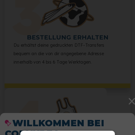
BESTELLUNG ERHALTEN
Du erhältst deine gedruckten DTF-Transfers
bequem an die von dir angegebene Adresse
innerhalb von 4 bis 6 Tage Werktagen.
WILLKOMMEN BEI
COPYKREA