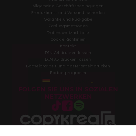
Allgemeine Geschäftsbedingungen
Produktions- und Versandmethoden
Garantie und Rückgabe
Zahlungsmethoden
Datenschutzrichtlinie
Cookie Richtlinien
Kontakt
DIN A4 drucken lassen
DIN A3 drucken lassen
Bachelorarbeit und Masterarbeit drucken
Partnerprogramm
DEUTSCHLAND
FOLGEN SIE UNS IN SOZIALEN
NETZWERKEN
Copyright 2026 © Alle Rechte vorbehalten