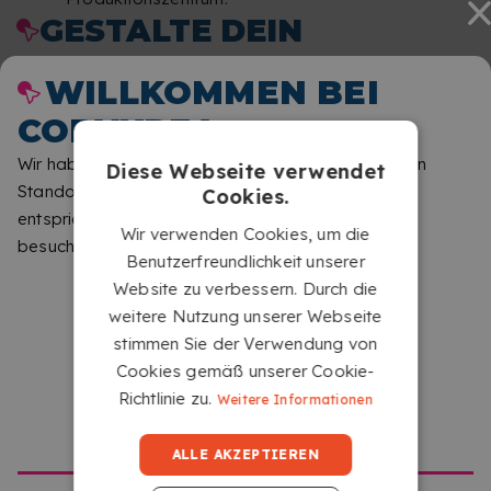
GESTALTE DEIN
PERSONALISIERTES
WILLKOMMEN BEI
HARDCOVER-
COPYKREA
FOTOALBUM
Wir haben festgestellt, dass Sie von einem anderen
Diese Webseite verwendet
Standort aus surfen als dem, der dieser Website
Cookies.
entspricht. Bitte teilen Sie uns mit, welche Seite Sie
Wir verwenden Cookies, um die
besuchen möchten.
Benutzerfreundlichkeit unserer
Website zu verbessern. Durch die
weitere Nutzung unserer Webseite
stimmen Sie der Verwendung von
Cookies gemäß unserer Cookie-
Richtlinie zu.
Weitere Informationen
GEHE ZU COPYKREA USA
ALLE AKZEPTIEREN
MAXIMALER SCHUTZ FÜR IHRE FOTOGRAFIEN