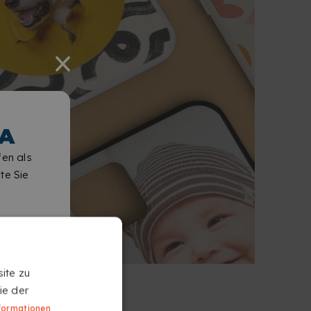
A
fen als
te Sie
ite zu
ie der
formationen