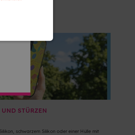
 UND STÜRZEN
likon, schwarzem Silikon oder einer Hülle mit