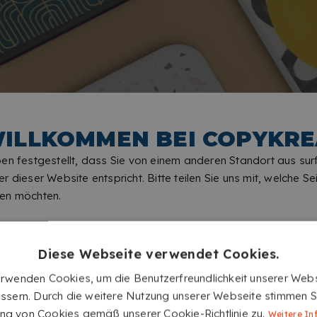
ILLKOMMEN BEI COPYKRE
en festgestellt, dass Sie von einem anderen Standort aus sur
r dieser Website entspricht. Bitte teilen Sie uns mit, welche Sei
en möchten.
Diese Webseite verwendet Cookies.
erwenden Cookies, um die Benutzerfreundlichkeit unserer Webs
ssern. Durch die weitere Nutzung unserer Webseite stimmen S
g von Cookies gemäß unserer Cookie-Richtlinie zu.
Weitere In