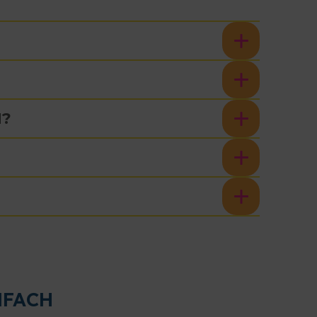
N?
NFACH