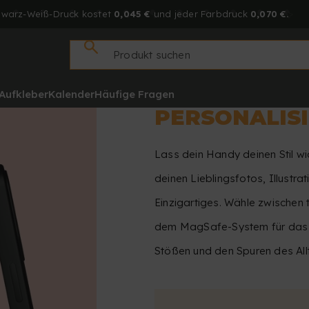
hwarz-Weiß-Druck kostet
0,045 €
und jeder Farbdruck
0,070 €.
Aufkleber
Kalender
Häufige Fragen
PERSONALIS
Lass dein Handy deinen Stil wid
deinen Lieblingsfotos, Illustr
Einzigartiges. Wähle zwischen 
dem MagSafe-System für das i
Stößen und den Spuren des All