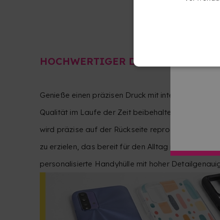
HOCHWERTIGER DRUCK
Genieße einen präzisen Druck mit intensiven und kla
Qualität im Laufe der Zeit beibehalten. Jedes Det
wird präzise auf der Rückseite reproduziert, um ei
zu erzielen, das bereit für den Alltag ist. Das Ergeb
personalisierte Handyhülle mit hoher Detailgenauig