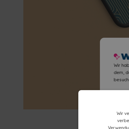
W
Wir hab
dem, de
besuch
Wir v
verbe
Verwendun