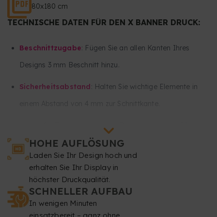
80x180 cm
TECHNISCHE DATEN FÜR DEN X BANNER DRUCK:
Beschnittzugabe
: Fügen Sie an allen Kanten Ihres
Designs 3 mm Beschnitt hinzu.
Sicherheitsabstand
: Halten Sie wichtige Elemente in
einem Abstand von 4 mm zur Schnittkante.
Halten Sie Texte und wichtige Bilder mindestens 50 mm
HOHE AUFLÖSUNG
vom unteren und 50 mm vom oberen Rand Ihres Designs
Laden Sie Ihr Design hoch und
fern, da dieser Bereich für die Ösen und Spanner benötigt
erhalten Sie Ihr Display in
wird.
höchster Druckqualität.
SCHNELLER AUFBAU
Auflösung
: mindestens 150 dpi.
In wenigen Minuten
einsatzbereit – ganz ohne