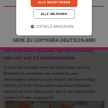
ALLE AKZEPTIEREN
jeder Richtung benötigen.
ALLE ABLEHNEN
DETAILS ANZEIGEN
GEHE ZU COPYKREA DEUTSCHLAND
EIN ODER ZWEI DESIGNS: SIE ENTSCHEIDEN
WAS UND WIE SIE KOMMUNIZIEREN
Drucken Sie dasselbe Motiv auf beide Seiten um Ihre
Botschaft zu verstärken oder wählen Sie zwei
verschiedene Designs je nach Bedarf. Der Druck erfolgt
auf 510 g Frontlit-Plane, einem robusten und flexiblen
Material mit hoher Bildqualität, das für den dauerhaften
Einsatz im Freien ausgelegt ist.