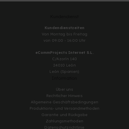
Kundendienst
Kundendienstzeiten
Von Montag bis Freitag
von 09:00 - 16:00 Uhr
eCommProjects Internet S.L.
C/Azorín 140
24010 León
León (Spanien)
Information
Über uns
Rechtlicher Hinweis
Allgemeine Geschäftsbedingungen
Produktions- und Versandmethoden
Garantie und Rückgabe
Zahlungsmethoden
Datenschutzrichtlinie