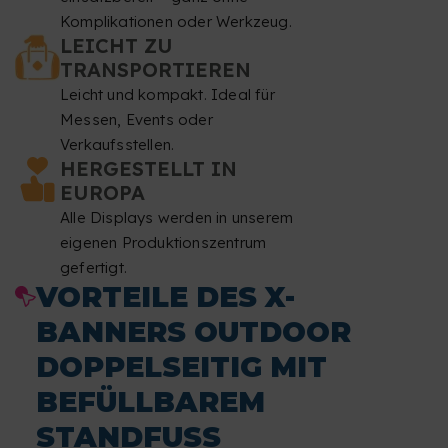
Farbmodus
: CMYK.
Komplikationen oder Werkzeug.
LEICHT ZU
Dateiformat
: PDF im Maßstab 1:1 ohne Passwortschutz.
TRANSPORTIEREN
Leicht und kompakt. Ideal für
Typografie
: Schriftarten müssen eingebettet oder in
Messen, Events oder
Pfade konvertiert sein.
Verkaufsstellen.
HERGESTELLT IN
Minimale Schriftgröße
: 60 pt.
EUROPA
Alle Displays werden in unserem
Minimale Linienstärke
: 5,6 Punkte 2 mm.
eigenen Produktionszentrum
Überdrucken
: Wir korrigieren keine
gefertigt.
VORTEILE DES X-
Überdruckeinstellungen.
BANNERS OUTDOOR
Dateiprüfung
: Wir führen keine Rechtschreibprüfung
DOPPELSEITIG MIT
oder Inhaltskontrolle durch.
BEFÜLLBAREM
Vorlage
: Um Ihre Datei korrekt vorzubereiten empfehlen
STANDFUSS