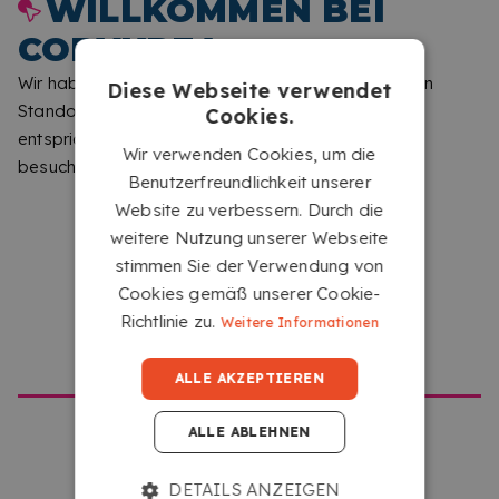
WILLKOMMEN BEI
COPYKREA
Wir haben festgestellt, dass Sie von einem anderen
Diese Webseite verwendet
Standort aus surfen als dem, der dieser Website
Cookies.
entspricht. Bitte teilen Sie uns mit, welche Seite Sie
Wir verwenden Cookies, um die
besuchen möchten.
Benutzerfreundlichkeit unserer
Website zu verbessern. Durch die
IHRE DATEI HOCHLADEN
weitere Nutzung unserer Webseite
Laden Sie Ihre Dateien von jedem Gerät mit
stimmen Sie der Verwendung von
Internetzugang hoch, indem Sie auf das Feld
Cookies gemäß unserer Cookie-
„Wählen oder ziehen Sie Ihre Dateien hierher“
Richtlinie zu.
Weitere Informationen
GEHE ZU COPYKREA USA
klicken.
ALLE AKZEPTIEREN
ALLE ABLEHNEN
DETAILS ANZEIGEN