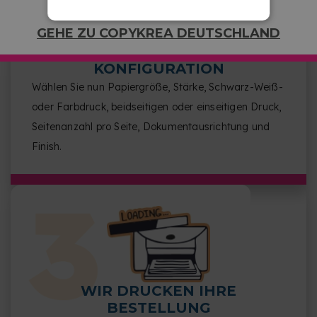
GEHE ZU COPYKREA DEUTSCHLAND
WÄHLEN SIE IHRE
KONFIGURATION
Wählen Sie nun Papiergröße, Stärke, Schwarz-Weiß-
oder Farbdruck, beidseitigen oder einseitigen Druck,
Seitenanzahl pro Seite, Dokumentausrichtung und
Finish.
WIR DRUCKEN IHRE
BESTELLUNG