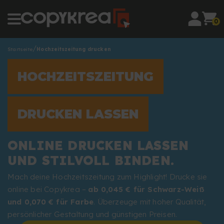
0
Startseite
Hochzeitszeitung drucken
HOCHZEITSZEITUNG
DRUCKEN LASSEN
ONLINE DRUCKEN LASSEN
UND STILVOLL BINDEN.
Mach deine Hochzeitszeitung zum Highlight! Drucke sie
online bei Copykrea –
ab 0,045 € für Schwarz-Weiß
und 0,070 € für Farbe
. Überzeuge mit hoher Qualität,
persönlicher Gestaltung und günstigen Preisen.