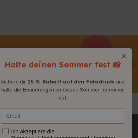
Halte deinen Sommer fest 📸
SCHLUSSARBEIT DRUCKEN
 DRUCKEN
15 % Rabatt auf den Fotodruck
Sichere dir
und
halte die Erinnerungen an diesen Sommer für immer
fest.
Email
Consentimiento
Ich akzeptiere die