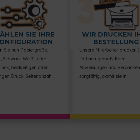
ÄHLEN SIE IHRE
WIR DRUCKEN I
ONFIGURATION
BESTELLUNG
n Sie nun Papiergröße,
Unsere Mitarbeiter drucken 
e, Schwarz-Weiß- oder
Dateien gemäß Ihren
uck, beidseitigen oder
Anweisungen und verpacken
tigen Druck, Seitenanzahl
sorgfältig, damit sie in
eite, Dokumentausrichtung
einwandfreiem Zustand bei 
nish.
ankommen.