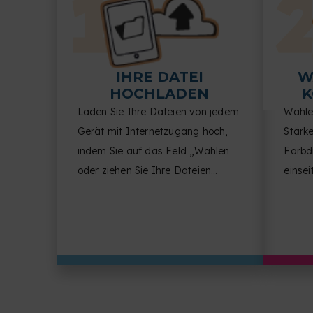
IHRE DATEI
W
HOCHLADEN
K
Laden Sie Ihre Dateien von jedem
Wähle
Gerät mit Internetzugang hoch,
Stärk
indem Sie auf das Feld „Wählen
Farbdr
oder ziehen Sie Ihre Dateien
einsei
hierher“ klicken.
pro S
und Fi