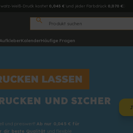
hwarz-Weiß-Druck kostet
0,045 €
und jeder Farbdruck
0,070 €.
Aufkleber
Kalender
Häufige Fragen
RUCKEN LASSEN
DRUCKEN UND SICHER
ell und preiswert!
Ab nur 0,045 € für
r dir beste Qualität
und flexible